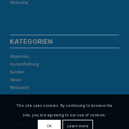
Welcome
KATEGORIEN
Allgemein
Instandhaltung
Kunden
News
Webseite
This site uses cookies. By continuing to browse the
site, you are agreeing to our use of cookies.
© Copyright - med consultants GmbH
OK
Learn more